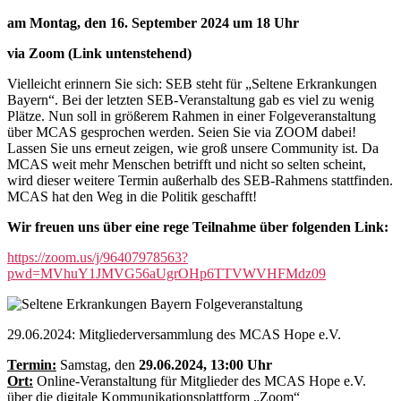
am Montag, den 16. September 2024 um 18 Uhr
via Zoom (Link untenstehend)
Vielleicht erinnern Sie sich: SEB steht für „Seltene Erkrankungen
Bayern“. Bei der letzten SEB-Veranstaltung gab es viel zu wenig
Plätze. Nun soll in größerem Rahmen in einer Folgeveranstaltung
über MCAS gesprochen werden. Seien Sie via ZOOM dabei!
Lassen Sie uns erneut zeigen, wie groß unsere Community ist. Da
MCAS weit mehr Menschen betrifft und nicht so selten scheint,
wird dieser weitere Termin außerhalb des SEB-Rahmens stattfinden.
MCAS hat den Weg in die Politik geschafft!
Wir freuen uns über eine rege Teilnahme über folgenden Link:
https://zoom.us/j/96407978563?
pwd=MVhuY1JMVG56aUgrOHp6TTVWVHFMdz09
29.06.2024: Mitgliederversammlung des MCAS Hope e.V.
Termin:
Samstag, den
29.06.2024, 13:00 Uhr
Ort:
Online-Veranstaltung für Mitglieder des MCAS Hope e.V.
über die digitale Kommunikationsplattform „Zoom“