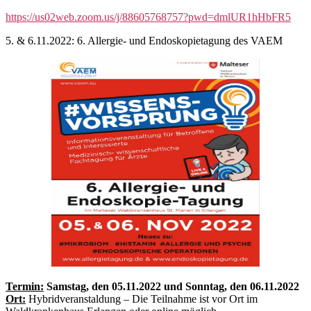
https://us02web.zoom.us/j/88605768757?pwd=dmlUR1hHbFR5
5. & 6.11.2022: 6. Allergie- und Endoskopietagung des VAEM
Termin:
Samstag, den
05.11.2022 und Sonntag, den 06.11.2022
Ort:
Hybridveranstaldung – Die Teilnahme ist vor Ort im