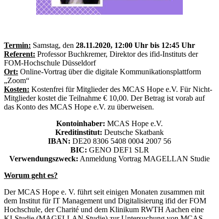
Termin:
Samstag, den
28.11.2020, 12:00 Uhr bis 12:45 Uhr
Referent:
Professor Buchkremer, Direktor des ifid-Instituts der
FOM-Hochschule Düsseldorf
Ort:
Online-Vortrag über die digitale Kommunikationsplattform
„Zoom“
Kosten:
Kostenfrei für Mitglieder des MCAS Hope e.V. Für Nicht-
Mitglieder kostet die Teilnahme € 10,00. Der Betrag ist vorab auf
das Konto des MCAS Hope e.V. zu überweisen.
Kontoinhaber:
MCAS Hope e.V.
Kreditinstitut:
Deutsche Skatbank
IBAN:
DE20 8306 5408 0004 2007 56
BIC:
GENO DEF1 SLR
Verwendungszweck:
Anmeldung Vortrag MAGELLAN Studie
Worum geht es?
Der MCAS Hope e. V. führt seit einigen Monaten zusammen mit
dem Institut für IT Management und Digitalisierung ifid der FOM
Hochschule, der Charité und dem Klinikum RWTH Aachen eine
KI-Studie (MAGELLAN Studie) zur Untersuchung von MCAS