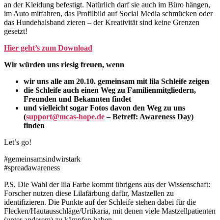
an der Kleidung befestigt. Natürlich darf sie auch im Büro hängen,
im Auto mitfahren, das Profilbild auf Social Media schmücken oder
das Hundehalsband zieren – der Kreativität sind keine Grenzen
gesetzt!
Hier geht’s zum Download
Wir würden uns riesig freuen, wenn
wir uns alle am 20.10. gemeinsam mit lila Schleife zeigen
die Schleife auch einen Weg zu Familienmitgliedern,
Freunden und Bekannten findet
und vielleicht sogar Fotos davon den Weg zu uns
(
support@mcas-hope.de
– Betreff: Awareness Day)
finden
Let’s go!
#gemeinsamsindwirstark
#spreadawareness
P.S. Die Wahl der lila Farbe kommt übrigens aus der Wissenschaft:
Forscher nutzen diese Lilafärbung dafür, Mastzellen zu
identifizieren. Die Punkte auf der Schleife stehen dabei für die
Flecken/Hautausschläge/Urtikaria, mit denen viele Mastzellpatienten
(unter anderem) zu kämpfen haben.