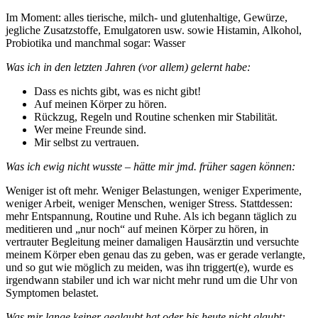
Im Moment: alles tierische, milch- und glutenhaltige, Gewürze,
jegliche Zusatzstoffe, Emulgatoren usw. sowie Histamin, Alkohol,
Probiotika und manchmal sogar: Wasser
Was ich in den letzten Jahren (vor allem) gelernt habe:
Dass es nichts gibt, was es nicht gibt!
Auf meinen Körper zu hören.
Rückzug, Regeln und Routine schenken mir Stabilität.
Wer meine Freunde sind.
Mir selbst zu vertrauen.
Was ich ewig nicht wusste – hätte mir jmd. früher sagen können:
Weniger ist oft mehr. Weniger Belastungen, weniger Experimente,
weniger Arbeit, weniger Menschen, weniger Stress. Stattdessen:
mehr Entspannung, Routine und Ruhe. Als ich begann täglich zu
meditieren und „nur noch“ auf meinen Körper zu hören, in
vertrauter Begleitung meiner damaligen Hausärztin und versuchte
meinem Körper eben genau das zu geben, was er gerade verlangte,
und so gut wie möglich zu meiden, was ihn triggert(e), wurde es
irgendwann stabiler und ich war nicht mehr rund um die Uhr von
Symptomen belastet.
Was mir lange keiner geglaubt hat oder bis heute nicht glaubt: